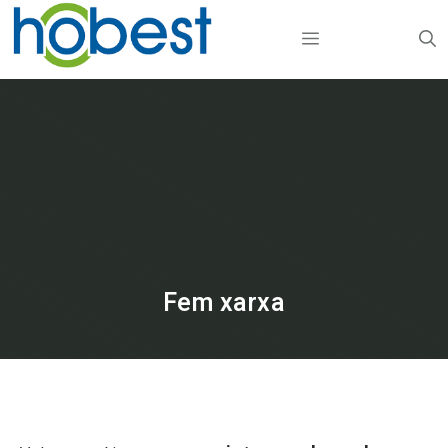
Vés
MENU
al
contingut
Fem xarxa