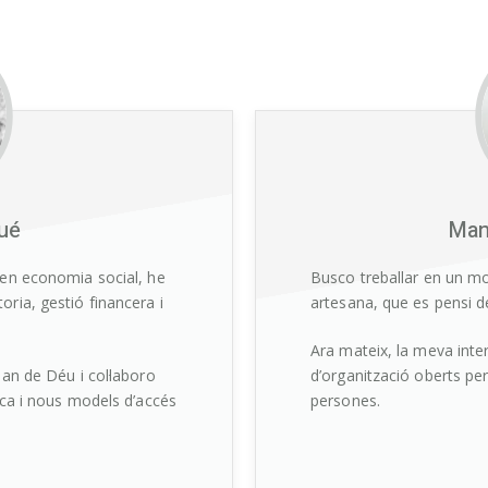
qué
Man
 en economia social, he
Busco treballar en un mo
oria, gestió financera i
artesana, que es pensi de
Ara mateix, la meva inte
oan de Déu i col·laboro
d’organització oberts pe
ica i nous models d’accés
persones.