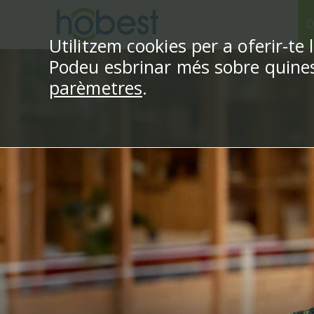
Vés
Q
al
Utilitzem cookies per a oferir-te 
contingut
Podeu esbrinar més sobre quines 
parèmetres
.