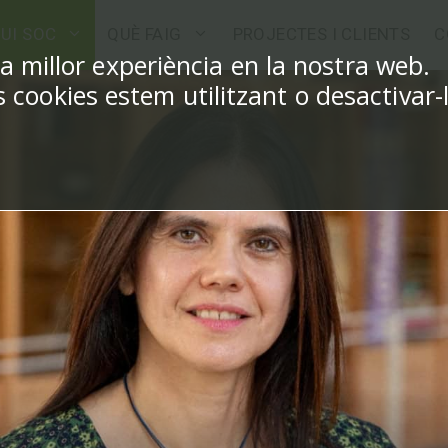
UI SOC
QUÈ FAIG
PROJECTES I CLIENTS
C
la millor experiència en la nostra web.
cookies estem utilitzant o desactivar-