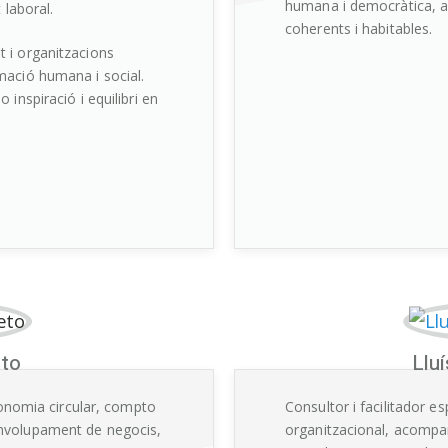
humana i democràtica, a
 laboral.
coherents i habitables.
 i organitzacions
mació humana i social.
inspiració i equilibri en
eto
Lluí
economia circular, compto
Consultor i facilitador e
nvolupament de negocis,
organitzacional, acompa