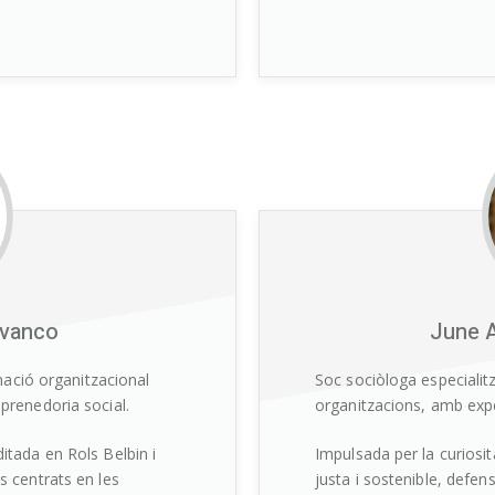
ivanco
June 
mació organitzacional
Soc sociòloga especiali
renedoria social.
organitzacions, amb expe
tada en Rols Belbin i
Impulsada per la curiosi
 centrats en les
justa i sostenible, defens