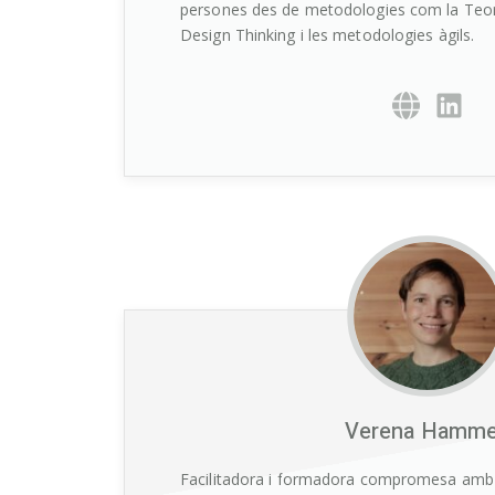
persones des de metodologies com la Teori
Design Thinking i les metodologies àgils.
Verena Hamm
Facilitadora i formadora compromesa amb la