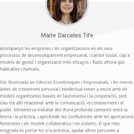
Maite Darceles Tife
Acompanyo les empreses i les organitzacions en els seus
processos de desenvolupament empresarial, i també social, cap a
models de gestió i organització més eficaços i fluids alhora que
habitables i humans.
Sóc llicenciada en Ciències Econòmiques i Empresarials, i les meves
àrees de creixement personal i intel·lectual tenen a veure amb els
models organitzatius basats en l’autonomia i la cooperació, sent
clau tot allò relacionat amb la comunicació, el coneixement i el
poder. M’interessa treballar des d’una profunda connexió entre la
teoria i la pràctica, i aprofundir les confluències amb les aportacions
feministes i els models col·laboratius i no violents. El que més
m’agrada és portar-ho a la pràctica, ajudar altres persones a