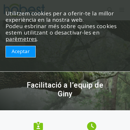
Vés
M
al
Utilitzem cookies per a oferir-te la millor
experiència en la nostra web.
contingut
Podeu esbrinar més sobre quines cookies
estem utilitzant o desactivar-les en
parèmetres
.
Aceptar
Facilitació a l’equip de
Giny