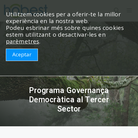
Vés
M
al
Utilitzem cookies per a oferir-te la millor
experiència en la nostra web.
contingut
Podeu esbrinar més sobre quines cookies
estem utilitzant o desactivar-les en
parèmetres
.
Aceptar
Programa Governança
Democràtica al Tercer
Sector