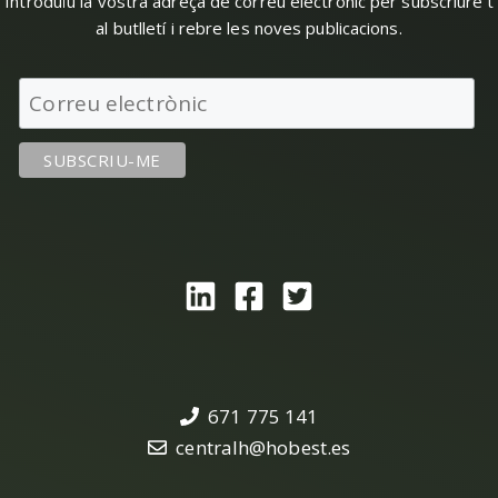
Introduïu la vostra adreça de correu electrònic per subscriure't
al butlletí i rebre les noves publicacions.
671 775 141
centralh@hobest.es