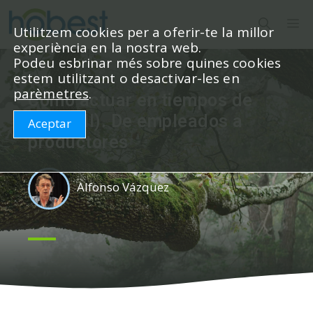
Vés
M
al
Utilitzem cookies per a oferir-te la millor
experiència en la nostra web.
contingut
Podeu esbrinar més sobre quines cookies
estem utilitzant o desactivar-les en
parèmetres
.
Cómo actuar en tiempos de
crisis (II). De empleados a
Aceptar
productores
Alfonso Vázquez