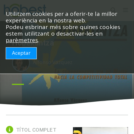
Vés
M
al
Utilitzem cookies per a oferir-te la millor
experiència en la nostra web.
contingut
Podeu esbrinar més sobre quines cookies
estem utilitzant o desactivar-les en
parèmetres
.
Hobekuntza
Aceptar
Alfonso Vázquez
TÍTOL COMPLET