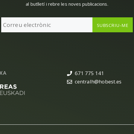
al butlletí i rebre les noves publicacions.
XA
671 775 141
centralh@hobest.es