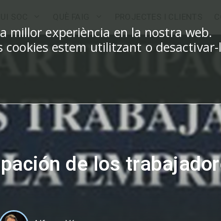
UI SOC
QUÈ FAIG
PROJECTES I CLIENTS
C
la millor experiència en la nostra web.
cookies estem utilitzant o desactivar-
ipación de los trabajador