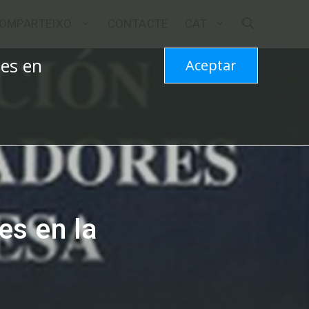
OMPARTEIXO
CONTACTE
CAT
les en
Aceptar
es en la