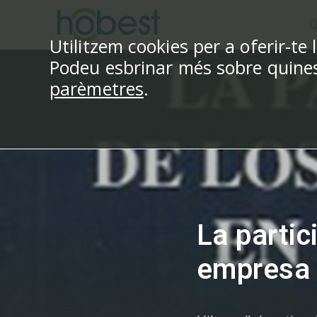
Vés
Q
al
Utilitzem cookies per a oferir-te 
contingut
Podeu esbrinar més sobre quines 
parèmetres
.
La partic
empresa