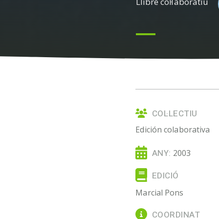
Llibre col·laboratiu
COL·LECTIU
Edición colaborativa
ANY:
2003
EDICIÓ
Marcial Pons
COORDINAT