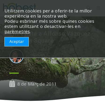
Vés
M
al
Utilitzem cookies per a oferir-te la millor
experiència en la nostra web.
contingut
Podeu esbrinar més sobre quines cookies
estem utilitzant o desactivar-les en
parèmetres
.
Entrevista a Alfonso Vázquez
en Know Square
Aceptar
Alfonso Vázquez
8 de Març de 2011