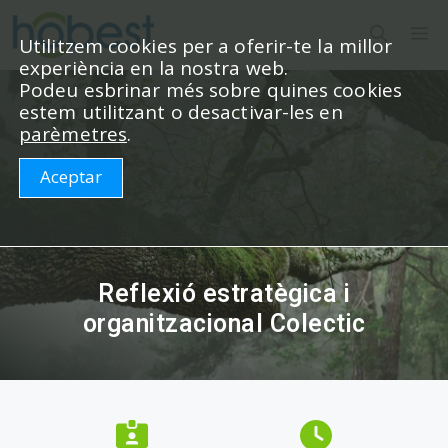
Vés
M
al
Utilitzem cookies per a oferir-te la millor
experiència en la nostra web.
contingut
Podeu esbrinar més sobre quines cookies
estem utilitzant o desactivar-les en
parèmetres
.
Aceptar
Reflexió estratègica i
organitzacional Colectic