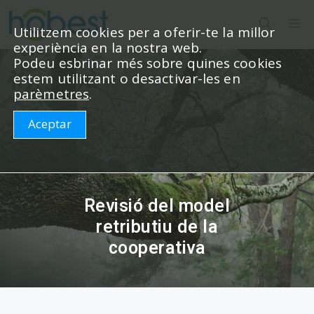
Vés
M
al
Utilitzem cookies per a oferir-te la millor
experiència en la nostra web.
contingut
Podeu esbrinar més sobre quines cookies
estem utilitzant o desactivar-les en
parèmetres
.
Aceptar
Revisió del model
retributiu de la
cooperativa