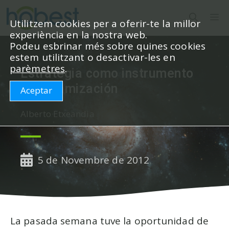
Vés
M
al
Utilitzem cookies per a oferir-te la millor
experiència en la nostra web.
contingut
Podeu esbrinar més sobre quines cookies
estem utilitzant o desactivar-les en
parèmetres
.
Estrategia como instrumento
de dinamización
Aceptar
Alberto Etxeandia
5 de Novembre de 2012
La pasada semana tuve la oportunidad de