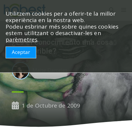
Vés
M
al
Utilitzem cookies per a oferir-te la millor
experiència en la nostra web.
contingut
Podeu esbrinar més sobre quines cookies
estem utilitzant o desactivar-les en
parèmetres
.
¿Es el conocimiento una cosa
transferible?
Aceptar
Maite Darceles
1 de Octubre de 2009