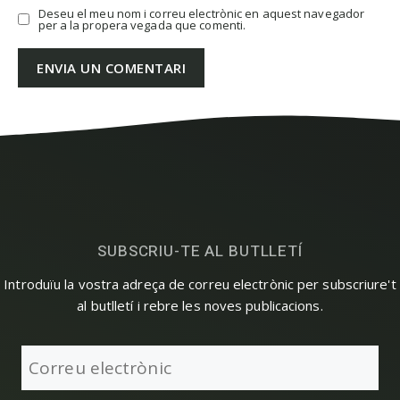
Deseu el meu nom i correu electrònic en aquest navegador
per a la propera vegada que comenti.
SUBSCRIU-TE AL BUTLLETÍ
Introduïu la vostra adreça de correu electrònic per subscriure't
al butlletí i rebre les noves publicacions.