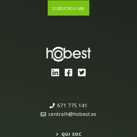
671 775 141
centralh@hobest.es
QUI SOC