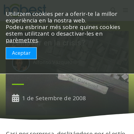
Vés
M
al
Utilitzem cookies per a oferir-te la millor
experiència en la nostra web.
contingut
Podeu esbrinar més sobre quines cookies
estem utilitzant o desactivar-les en
parèmetres
.
¿Innovar en la crisis?
Aceptar
Alfonso Vázquez
1 de Setembre de 2008
Casi por sorpresa, deslizándose por el estío,