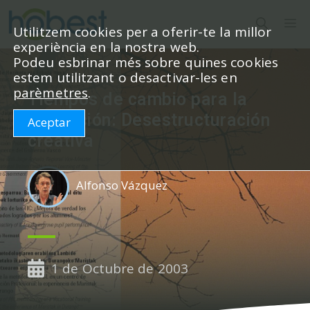
Vés
M
al
Utilitzem cookies per a oferir-te la millor
experiència en la nostra web.
contingut
Podeu esbrinar més sobre quines cookies
estem utilitzant o desactivar-les en
parèmetres
.
Tiempos de cambio para la
Educación: Desestructuración
Aceptar
creativa
Alfonso Vázquez
1 de Octubre de 2003