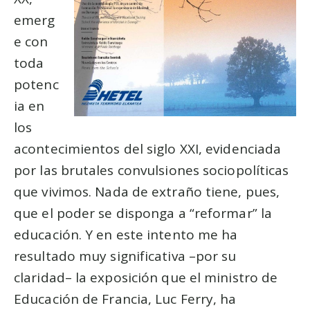
emerg
e con
toda
potenc
ia en
los
acontecimientos del siglo XXI, evidenciada
por las brutales convulsiones sociopolíticas
que vivimos. Nada de extraño tiene, pues,
que el poder se disponga a “reformar” la
educación. Y en este intento me ha
resultado muy significativa –por su
claridad– la exposición que el ministro de
Educación de Francia, Luc Ferry, ha