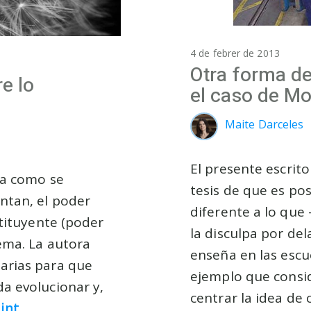
4 de febrer de 2013
Otra forma de
e lo
el caso de Mo
Maite Darceles
El presente escrit
za como se
tesis de que es po
ntan, el poder
diferente a lo que
stituyente (poder
la disculpa por del
tema. La autora
enseña en las escu
arias para que
ejemplo que consid
a evolucionar y,
centrar la idea de
gint