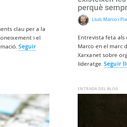
perquè sempr
Lluís Marco i Pla
ents clau per a la
Entrevista feta als
coneixement i el
Marco en el marc d
rmació.
Seguir
Xarxanet sobre orga
lideratge.
Seguir l
ENTRADA DEL BLOG