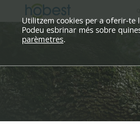
Vés
Q
al
Utilitzem cookies per a oferir-te 
contingut
Podeu esbrinar més sobre quines 
parèmetres
.