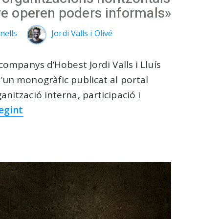
e operen poders informals»
nells
Jordi Valls i Olivé
 companys d’Hobest Jordi Valls i Lluís
’un monogràfic publicat al portal
nització interna, participació i
legint