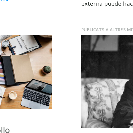
externa puede hac
PUBLICATS A ALTRES M
llo