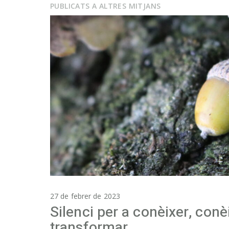
PUBLICATS A ALTRES MITJANS
27 de febrer de 2023
Silenci per a conèixer, conè
transformar