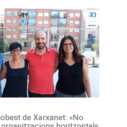
Hobest de Xarxanet: «No
s organitzacions horitzontals