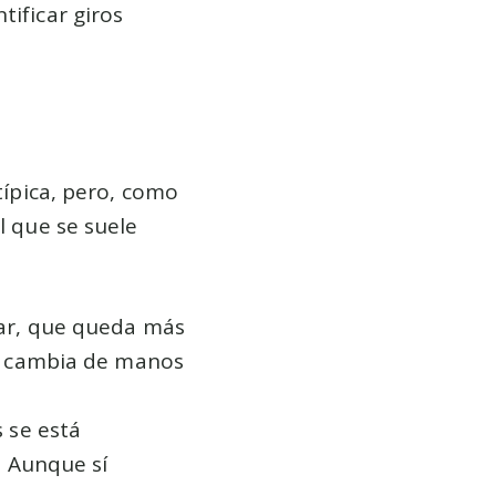
tificar giros
típica, pero, como
l que se suele
nar, que queda más
ue cambia de manos
 se está
. Aunque sí