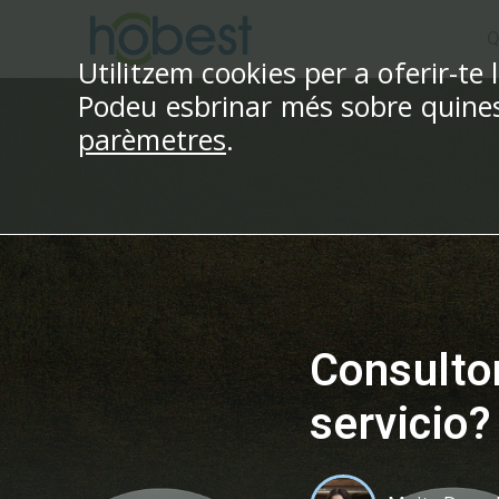
Vés
Q
al
Utilitzem cookies per a oferir-te 
contingut
Podeu esbrinar més sobre quines 
parèmetres
.
Consultor
servicio?