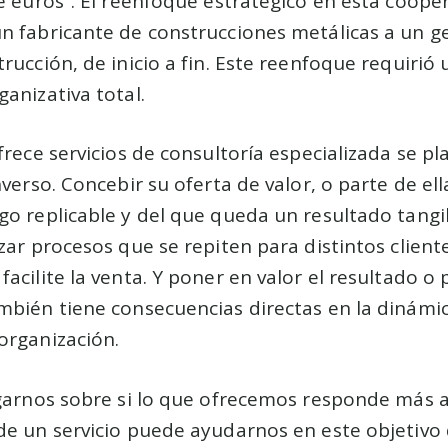
e euros”. El reenfoque estratégico en esta coope
 fabricante de construcciones metálicas a un ge
rucción, de inicio a fin. Este reenfoque requirió
anizativa total.
frece servicios de consultoría especializada se p
nverso. Concebir su oferta de valor, o parte de el
o replicable y del que queda un resultado tangibl
zar procesos que se repiten para distintos client
acilite la venta. Y poner en valor el resultado o 
mbién tiene consecuencias directas en la dinámi
organización.
garnos sobre si lo que ofrecemos responde más a 
de un servicio puede ayudarnos en este objetivo