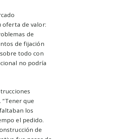
rcado
 oferta de valor:
problemas de
ntos de fijación
r sobre todo con
acional no podría
strucciones
r. “Tener que
faltaban los
empo el pedido.
construcción de