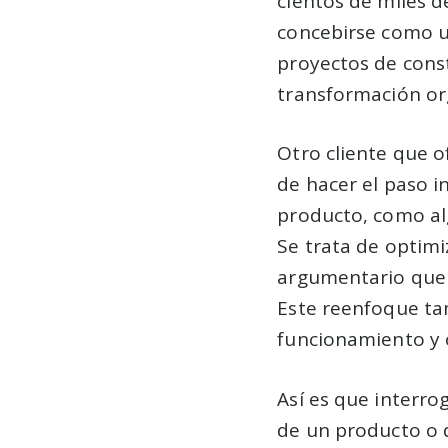
cientos de miles d
concebirse como un
proyectos de const
transformación org
Otro cliente que o
de hacer el paso i
producto, como alg
Se trata de optimi
argumentario que f
Este reenfoque ta
funcionamiento y 
Así es que interro
de un producto o 