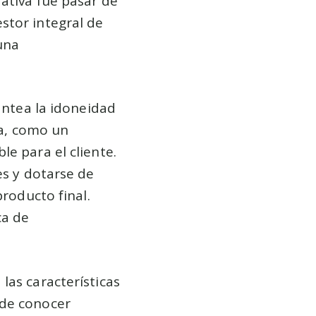
rativa fue pasar de
stor integral de
 una
lantea la idoneidad
la, como un
e para el cliente.
es y dotarse de
producto final.
ca de
las características
 de conocer