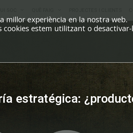
UI SOC
QUÈ FAIG
PROJECTES I CLIENTS
C
la millor experiència en la nostra web.
cookies estem utilitzant o desactivar-
ía estratégica: ¿product