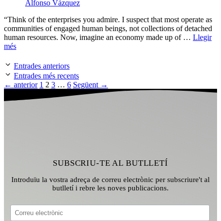
Alfonso Vázquez
“Think of the enterprises you admire. I suspect that most operate as
communities of engaged human beings, not collections of detached
human resources. Now, imagine an economy made up of …
Llegir
més
Entrades anteriors
Entrades més recents
Pàgina
Pàgina
Pàgina
Pàgina
←
anterior
1
2
3
…
6
Següent
→
SUBSCRIU-TE AL BUTLLETÍ
Introduïu la vostra adreça de correu electrònic per subscriure't al
butlletí i rebre les noves publicacions.