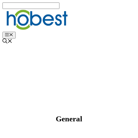
Vés
al
contingut
Menu
General