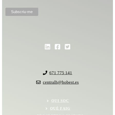
671 775 141
centralh@hobest.es
QUI SOC
QUÈ FAIG