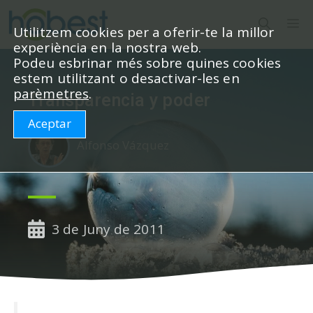
Vés
M
al
Utilitzem cookies per a oferir-te la millor
experiència en la nostra web.
contingut
Podeu esbrinar més sobre quines cookies
estem utilitzant o desactivar-les en
parèmetres
.
Transparencia y poder
Aceptar
Alfonso Vázquez
3 de Juny de 2011