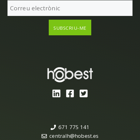
671 775 141
centralh@hobest.es