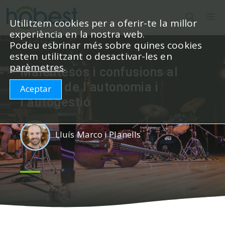
Vés
M
al
Utilitzem cookies per a oferir-te la millor
experiència en la nostra web.
contingut
Podeu esbrinar més sobre quines cookies
estem utilitzant o desactivar-les en
parèmetres
.
Malentesos i confusions al
voltant de l’autonomia i
Aceptar
l’autogestió
Lluís Marco i Planells